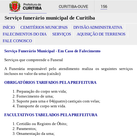
CURITIBA-OUVE
156
Serviço funerário municipal de Curitiba
INFORMAÇÃO
SECRETARIAS
INÍCIO
CEMITÉRIOS MUNICIPAIS
DIVISÃO ADMINISTRATIVA
FALECIMENTOS DO DIA
SERVIÇOS
AQUISIÇÃO DE TERRENOS
FALE CONOSCO
Serviço Funerário Municipal - Em Caso de Falecimento
Serviços que compreende o Funeral
A Funerária responsável pelo atendimento realiza os seguintes serviços
inclusos no valor da urna (caixão):
OBRIGATÓRIOS TARIFADOS PELA PREFEITURA
Preparação do corpo sem vida;
Fornecimento de urna;
Suporte para urna e 04(quatro) castiçais com velas;
Transporte de corpo sem vida.
FACULTATIVOS TABELADOS PELA PREFEITURA
Certidão ou Registro de Óbito;
Paramentos;
Ornamentação da urna;